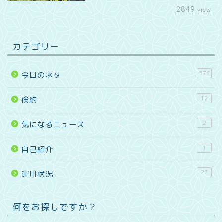
2849
view
カテゴリー
575
今日のネタ
12
倹約
2
気になるニュース
1
自己紹介
27
運用状況
何をお探しですか？