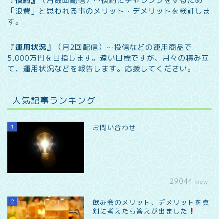
『倹約』
（月数回配信）…
倹約にチャレンジをするため
「浪費」と思われる事のメリット・デメリットを検証しま
す。
『運用状況』
（月2回配信）…
投信などの運用商品で
5,000万円を目指します。遠い目標ですが、月々の積み立
て、運用状況などを報告します。
応援してください。
人気記事ランキング
1
お問い合わせ
29044
view
2
飲み会のメリット、デメリットを真
剣に考えたら答えが出ました