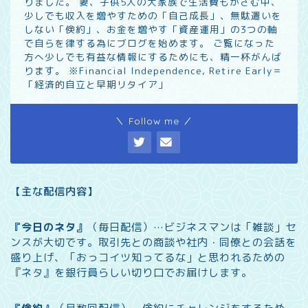
りました。 妻、子供5人の大家族で生活費もかさむ中、
少しでも収入を増やすための「自己成長」、無駄遣いを
しない「倹約」、お金を増やす「資産運用」の3つの軸
で自らを律する為にブログを始めます。 ご覧になった
方へ少しでも有益な情報にするためにも、精一杯がんば
ります。 ※Financial Independence, Retire Early＝
「経済的自立と早期リタイア」
＼ Follow me ／
【主な配信内容】
『今日のネタ』
（毎日配信）…
ビジネスマンは「雑談」セ
ンスが大切です。取引先との商談や社内・同僚との会話を
盛り上げ、「おっコイツ知ってるな」と思われるための
『ネタ』を銀行員らしい切り口でお届けします。