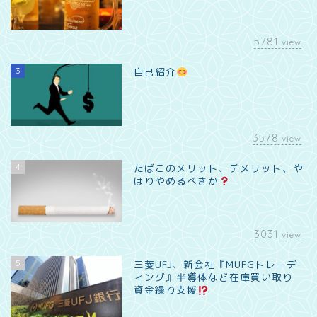
5781
view
3
自己紹介
3578
view
4
たばこのメリット、デメリット、や
はりやめるべきか
3031
view
5
三菱UFJ、新会社『MUFGトレーデ
ィング』半導体など在庫買い取り
資金繰り支援