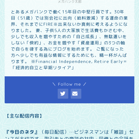
メガバンク太郎
とあるメガバンクで働く15年目の中堅行員です。30年
目（51歳）では別会社に出向（給料激減）する運命の業
界、それまでにFIRE※出来ないか真剣に考えるようにな
りました。 妻、子供5人の大家族で生活費もかさむ中、
少しでも収入を増やすための「自己成長」、無駄遣いを
しない「倹約」、お金を増やす「資産運用」の3つの軸
で自らを律する為にブログを始めます。 ご覧になった
方へ少しでも有益な情報にするためにも、精一杯がんば
ります。 ※Financial Independence, Retire Early＝
「経済的自立と早期リタイア」
＼ Follow me ／
【主な配信内容】
『今日のネタ』
（毎日配信）…
ビジネスマンは「雑談」セ
ンスが大切です。取引先との商談や社内・同僚との会話を