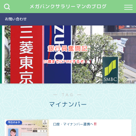
メガバンクサラリーマンのブログ
お問い合わせ
銀行員奮闘記
51歳までにFIREするぞ
― TAG ―
マイナンバー
今日のネタ
口座・マイナンバー連携へ