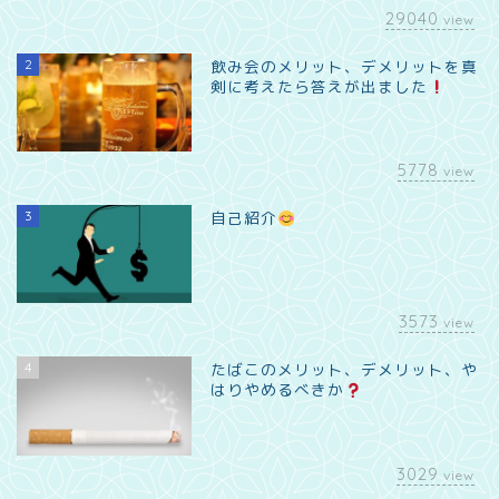
29040
view
2
飲み会のメリット、デメリットを真
剣に考えたら答えが出ました
5778
view
3
自己紹介
3573
view
4
たばこのメリット、デメリット、や
はりやめるべきか
3029
view