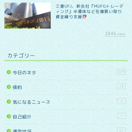
5
三菱UFJ、新会社『MUFGトレーデ
ィング』半導体など在庫買い取り
資金繰り支援
2846
view
カテゴリー
575
今日のネタ
12
倹約
2
気になるニュース
1
自己紹介
27
運用状況