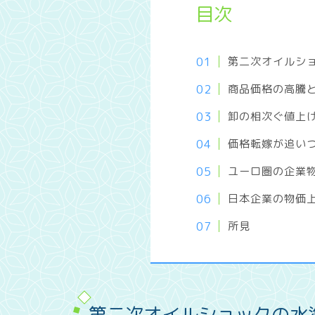
目次
第二次オイルシ
商品価格の高騰
卸の相次ぐ値上
価格転嫁が追い
ユーロ圏の企業
日本企業の物価
所見
第二次オイルショックの水