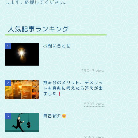
します。
応援してください。
人気記事ランキング
お問い合わせ
1
29047
view
飲み会のメリット、デメリッ
2
トを真剣に考えたら答えが出
ました
5783
view
自己紹介
3
3582
view