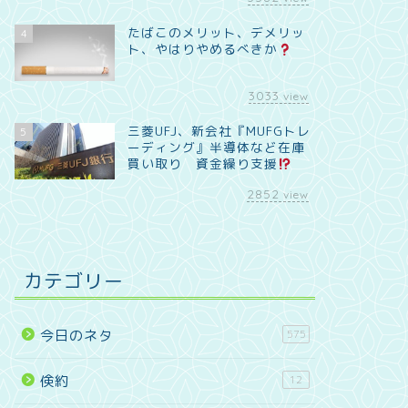
たばこのメリット、デメリッ
4
ト、やはりやめるべきか
3033
view
三菱UFJ、新会社『MUFGトレ
5
ーディング』半導体など在庫
買い取り 資金繰り支援
2852
view
カテゴリー
今日のネタ
575
倹約
12