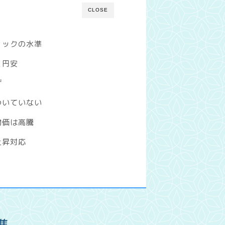
CLOSE
ョックの水準
と円安
げ
ついていない
物価は高騰
上昇対応
準