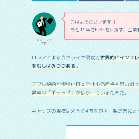
おはようございます
あと15年でFIREを目指す、企
メガバンク
太郎
ロシアによるウクライナ侵攻で
世界的にインフ
をむしばみつつある。
デフレ傾向が根強い日本では小売価格を思い切
昇率の「ギャップ」が広がっている
ためだ。
ギャップの規模は米国の4倍を超え、製造業にと