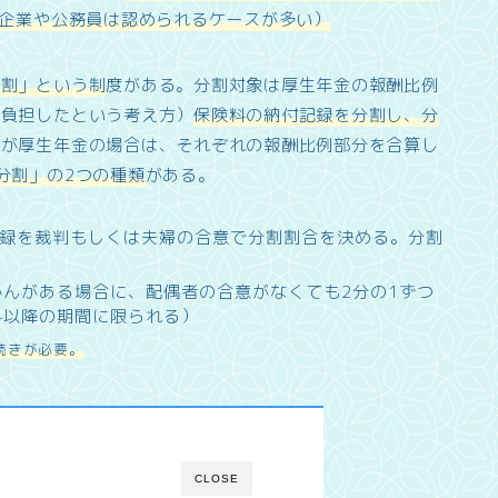
大企業や公務員は認められるケースが多い）
分割」という制
度がある。分割対象は厚生年金の報酬比例
で負担したという考え方）
保険料の納付記録を分割し、分
名が厚生年金の場合は、それぞれの報酬比例部分を合算し
分割」の2つの種類
がある。
録を裁判もしくは夫婦の合意で分割割合を決める。分割
かんがある場合に、配偶者の合意がなくても2分の1ずつ
/4以降の期間に限られる）
続きが必要。
CLOSE