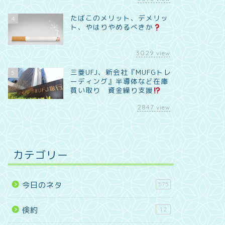
たばこのメリット、デメリッ
4
ト、やはりやめるべきか
3029
view
三菱UFJ、新会社『MUFGトレ
5
ーディング』半導体など在庫
買い取り 資金繰り支援
2847
view
カテゴリー
今日のネタ
575
倹約
12