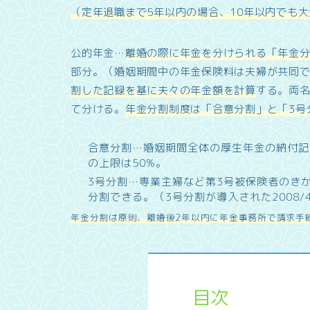
（定年退職まで5年以内の場合、10年以内でも
公的年金…
離婚の際に年金を分けられる「年金
部分。（婚姻期間中の年金保険料は夫婦が共同
割した記録を基に夫々の年金額を計算
する。両
て分ける。
年金分割制度は「合意分割」と「3号
合意分割…婚姻期間全体の厚生年金の納付記
の上限は50%。
3号分割…専業主婦など第3号被保険者のき
分割できる。（3号分割が導入された2008
年金分割は原則、離婚後2年以内に年金事務所で請求手
目次