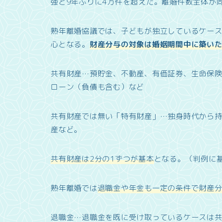
強と9年ぶりに4万件を超えた。離婚件数全体が
熟年離婚協議では、子どもが独立しているケー
心となる。
財産分与の対象は婚姻期間中に築い
共有財産…預貯金、不動産、有価証券、生命保
ローン（負債も含む）など
共有財産では無い「特有財産」…独身時代から
産など。
共有財産は2分の1ずつが基本
となる。（判例に
熟年離婚では
退職金や年金も一定の条件で財産
退職金…退職金を既に受け取っているケースは