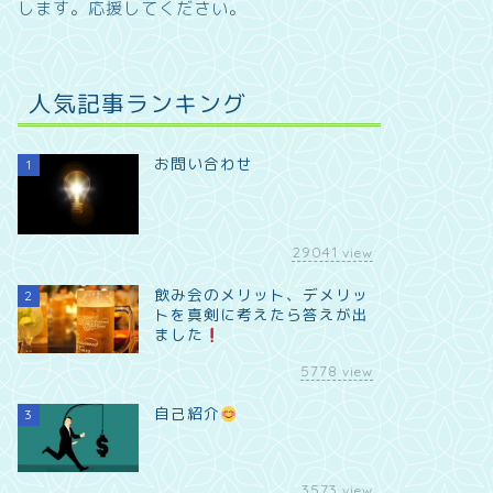
します。
応援してください。
人気記事ランキング
お問い合わせ
1
29041
view
飲み会のメリット、デメリッ
2
トを真剣に考えたら答えが出
ました
5778
view
自己紹介
3
3573
view