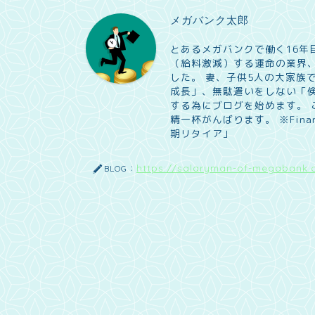
メガバンク太郎
とあるメガバンクで働く16年
（給料激減）する運命の業界、
した。 妻、子供5人の大家族
成長」、無駄遣いをしない「
する為にブログを始めます。
精一杯がんばります。 ※Financia
期リタイア」
https://salaryman-of-megabank.
BLOG：