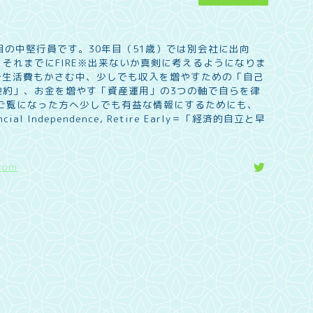
目の中堅行員です。30年目（51歳）では別会社に出向
それまでにFIRE※出来ないか真剣に考えるようになりま
で生活費もかさむ中、少しでも収入を増やすための「自己
倹約」、お金を増やす「資産運用」の3つの軸で自らを律
 ご覧になった方へ少しでも有益な情報にするためにも、
l Independence, Retire Early＝「経済的自立と早
com