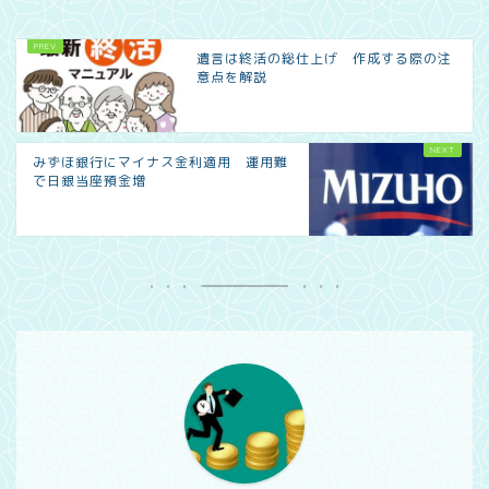
遺言は終活の総仕上げ 作成する際の注
意点を解説
みずほ銀行にマイナス金利適用 運用難
で日銀当座預金増