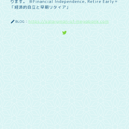
ります。 ※Financial Independence, Retire Early＝
「経済的自立と早期リタイア」
https://salaryman-of-megabank.com
BLOG：