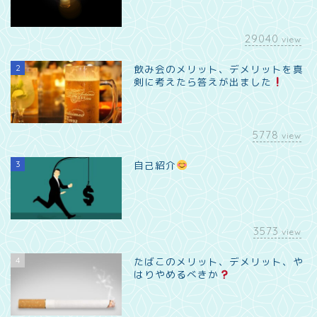
29040
view
2
飲み会のメリット、デメリットを真
剣に考えたら答えが出ました
5778
view
3
自己紹介
3573
view
4
たばこのメリット、デメリット、や
はりやめるべきか