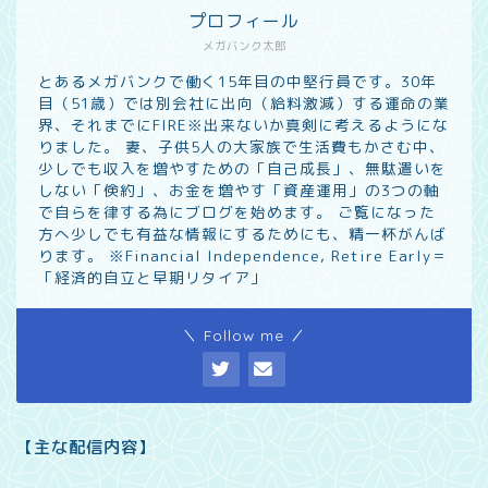
プロフィール
メガバンク太郎
とあるメガバンクで働く15年目の中堅行員です。30年
目（51歳）では別会社に出向（給料激減）する運命の業
界、それまでにFIRE※出来ないか真剣に考えるようにな
りました。 妻、子供5人の大家族で生活費もかさむ中、
少しでも収入を増やすための「自己成長」、無駄遣いを
しない「倹約」、お金を増やす「資産運用」の3つの軸
で自らを律する為にブログを始めます。 ご覧になった
方へ少しでも有益な情報にするためにも、精一杯がんば
ります。 ※Financial Independence, Retire Early＝
「経済的自立と早期リタイア」
＼ Follow me ／
【主な配信内容】