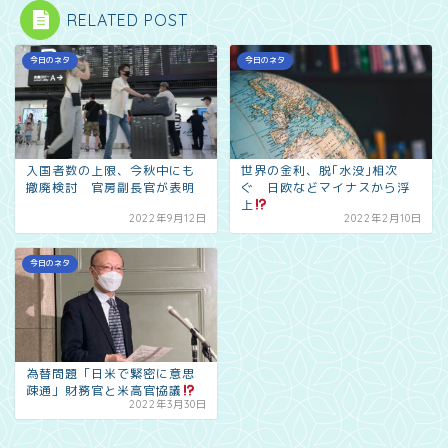
RELATED POST
今日のネタ
今日のネタ
入国者数の上限、今秋中にも
世界の金利、脱｢水没｣相次
撤廃検討 官房副長官が表明
ぐ 日欧などマイナスから浮
上
2022年9月12日
2022年2月10日
今日のネタ
為替問題「日米で緊密に意思
疎通」財務官と米高官協議
2022年3月30日