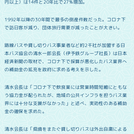
円以上）は14件と20年比で27%増加。
1992年以降の30年間で最多の倒産件数だった。コロナ下
で訪日客が減り、団体旅行需要が減ったことが大きい。
路線バスや貸し切りバス事業者など約2千社が加盟する日
本バス協会の清水一郎会長（伊予鉄グループ社長）は日本
経済新聞の取材で、コロナ下で採算が悪化したバス業界へ
の補助金の拡充を政府に求める考えを示した。
清水会長は「コロナ下で飲食業には営業時間短縮にともな
う協力金が配られたが、地域の公共インフラを担うバス業
界には十分な支援がなかった」と述べ、実効性のある補助
金の確保を求めた。
清水会長は「県境をまたぐ貸し切りバスは外出自粛による