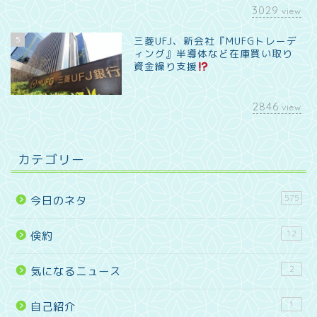
3029
view
5
三菱UFJ、新会社『MUFGトレーデ
ィング』半導体など在庫買い取り
資金繰り支援
2846
view
カテゴリー
575
今日のネタ
12
倹約
2
気になるニュース
1
自己紹介