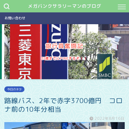
メガバンクサラリーマンのブログ
お問い合わせ
銀行員奮闘記
51歳までにFIREするぞ
今日のネタ
路線バス、2年で赤字3700億円 コロ
ナ前の10年分相当
2022年8月16日