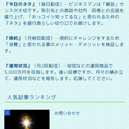
『今日のネタ』
（毎日配信）…
ビジネスマンは「雑談」セ
ンスが大切です。取引先との商談や社内・同僚との会話を
盛り上げ、「おっコイツ知ってるな」と思われるための
『ネタ』を銀行員らしい切り口でお届けします。
『倹約』
（月数回配信）…
倹約にチャレンジをするため
「浪費」と思われる事のメリット・デメリットを検証しま
す。
『運用状況』
（月2回配信）…
投信などの運用商品で
5,000万円を目指します。遠い目標ですが、月々の積み立
て、運用状況などを報告します。
応援してください。
人気記事ランキング
1
お問い合わせ