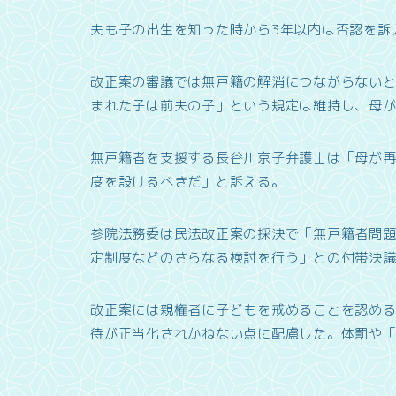
夫も子の出生を知った時から3年以内は否認を訴
改正案の審議では無戸籍の解消につながらないと
まれた子は前夫の子」という規定は維持し、母
無戸籍者を支援する長谷川京子弁護士は「母が
度を設けるべきだ」と訴える。
参院法務委は民法改正案の採決で「無戸籍者問
定制度などのさらなる検討を行う」との付帯決
改正案には親権者に子どもを戒めることを認め
待が正当化されかねない点に配慮した。体罰や