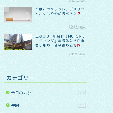
たばこのメリット、デメリッ
4
ト、やはりやめるべきか
3027
view
三菱UFJ、新会社『MUFGトレ
5
ーディング』半導体など在庫
買い取り 資金繰り支援
2845
view
カテゴリー
今日のネタ
575
倹約
12