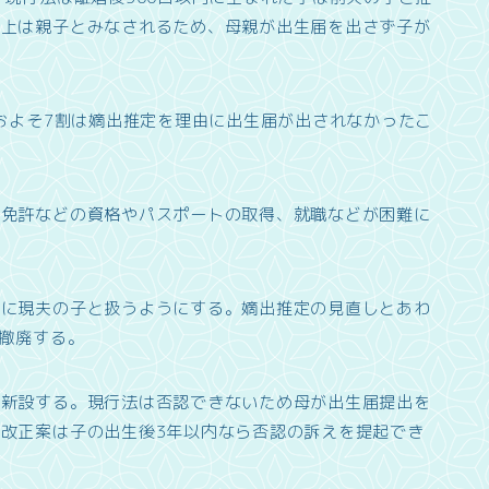
籍上は親子とみなされるため、母親が出生届を出さず子が
ちおよそ7割は嫡出推定を理由に出生届が出されなかったこ
転免許などの資格やパスポートの取得、就職などが困難に
的に現夫の子と扱うようにする。嫡出推定の見直しとあわ
を撤廃する。
も新設する。現行法は否認できないため母が出生届提出を
改正案は子の出生後3年以内なら否認の訴えを提起でき