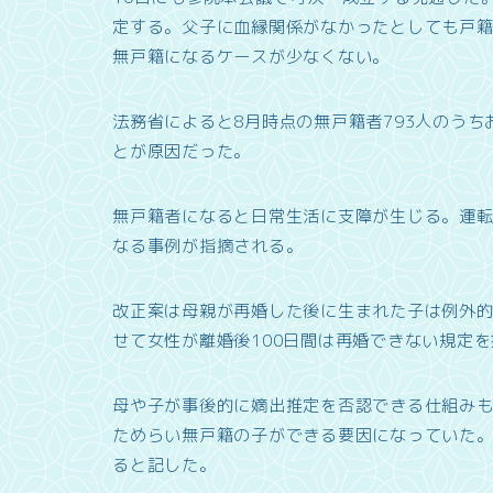
定する。父子に血縁関係がなかったとしても戸
無戸籍になるケースが少なくない。
法務省によると8月時点の無戸籍者793人のう
とが原因だった。
無戸籍者になると日常生活に支障が生じる。運
なる事例が指摘される。
改正案は母親が再婚した後に生まれた子は例外
せて女性が離婚後100日間は再婚できない規定
母や子が事後的に嫡出推定を否認できる仕組み
ためらい無戸籍の子ができる要因になっていた。
ると記した。