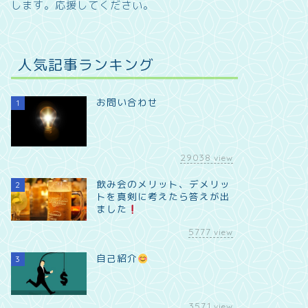
します。
応援してください。
人気記事ランキング
お問い合わせ
1
29038
view
飲み会のメリット、デメリッ
2
トを真剣に考えたら答えが出
ました
5777
view
自己紹介
3
3571
view