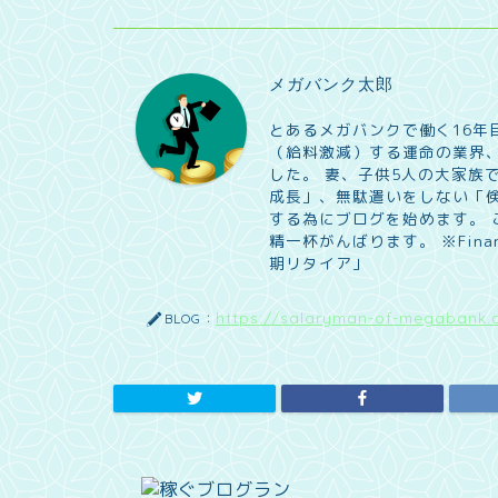
メガバンク太郎
とあるメガバンクで働く16年
（給料激減）する運命の業界、
した。 妻、子供5人の大家族
成長」、無駄遣いをしない「
する為にブログを始めます。
精一杯がんばります。 ※Financia
期リタイア」
https://salaryman-of-megabank.
BLOG：