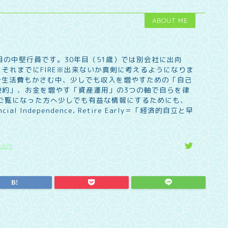
ABOUT ME
目の中堅行員です。30年目（51歳）では別会社に出向
それまでにFIRE※出来ないか真剣に考えるようになりま
で生活費もかさむ中、少しでも収入を増やすための「自己
倹約」、お金を増やす「資産運用」の3つの軸で自らを律
 ご覧になった方へ少しでも有益な情報にするためにも、
l Independence, Retire Early＝「経済的自立と早
com