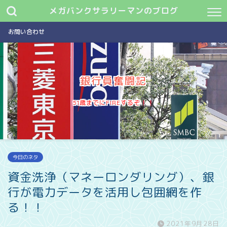
メガバンクサラリーマンのブログ
お問い合わせ
銀行員奮闘記
51歳までにFIREするぞ
今日のネタ
資金洗浄（マネーロンダリング）、銀
行が電力データを活用し包囲網を作
る！！
2021年9月28日