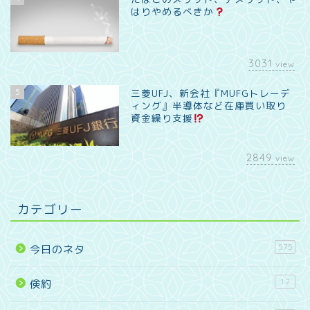
はりやめるべきか
3031
view
5
三菱UFJ、新会社『MUFGトレーデ
ィング』半導体など在庫買い取り
資金繰り支援
2849
view
カテゴリー
575
今日のネタ
12
倹約