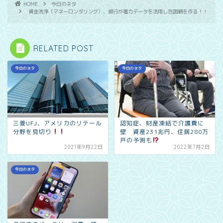
HOME
今日のネタ
資金洗浄（マネーロンダリング）、銀行が電力データを活用し包囲網を作る！！
RELATED POST
今日のネタ
今日のネタ
三菱UFJ、アメリカのリテール
認知症、財産凍結で介護費に
分野を見切り
壁 資産231兆円、住居280万
戸の予測も
2021年9月22日
2022年7月2日
今日のネタ