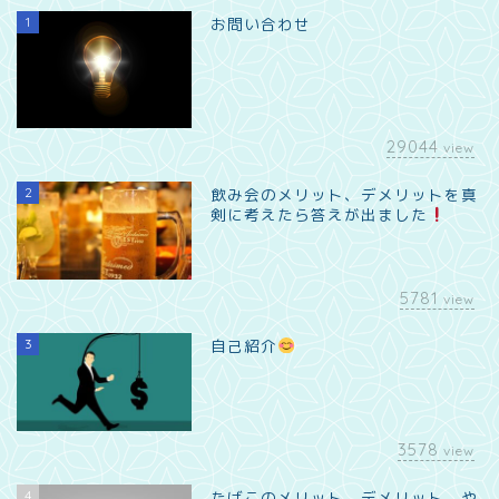
1
お問い合わせ
29044
view
2
飲み会のメリット、デメリットを真
剣に考えたら答えが出ました
5781
view
3
自己紹介
3578
view
4
たばこのメリット、デメリット、や