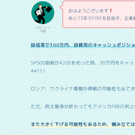
おはようございます
あと15年でFIREを目指す、企
メガバンク
太郎
投信等で300万円、
投資
用
の
キャッシュポジショ
SP500指数が4200を切った時、30万円をキャ
4411）
ロシア、ウクライナ情勢が停戦の可能性も出て
ただ、例え戦争が終わってもアメリカFRBの利
また大きく下げる可能性もあるため、積み立て