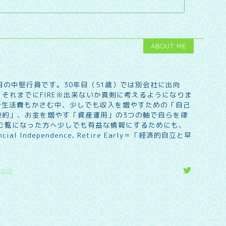
ABOUT ME
目の中堅行員です。30年目（51歳）では別会社に出向
それまでにFIRE※出来ないか真剣に考えるようになりま
で生活費もかさむ中、少しでも収入を増やすための「自己
倹約」、お金を増やす「資産運用」の3つの軸で自らを律
 ご覧になった方へ少しでも有益な情報にするためにも、
l Independence, Retire Early＝「経済的自立と早
com