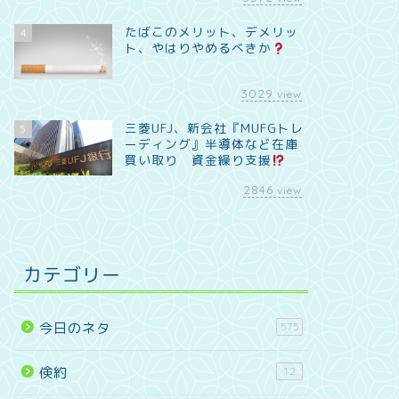
たばこのメリット、デメリッ
4
ト、やはりやめるべきか
3029
view
三菱UFJ、新会社『MUFGトレ
5
ーディング』半導体など在庫
買い取り 資金繰り支援
2846
view
カテゴリー
今日のネタ
575
倹約
12