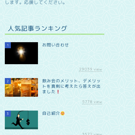
します。
応援してください。
人気記事ランキング
お問い合わせ
1
29039
view
飲み会のメリット、デメリッ
2
トを真剣に考えたら答えが出
ました
5778
view
自己紹介
3
3572
view