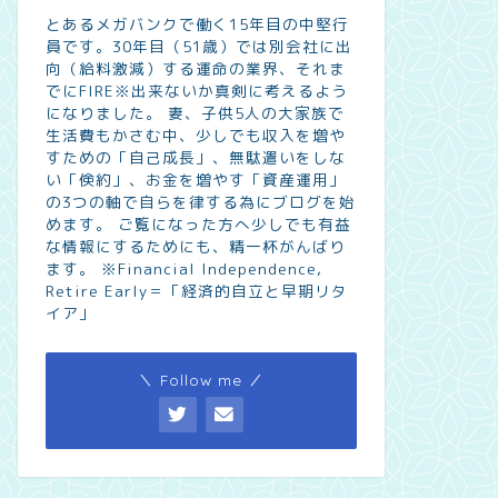
とあるメガバンクで働く15年目の中堅行
員です。30年目（51歳）では別会社に出
向（給料激減）する運命の業界、それま
でにFIRE※出来ないか真剣に考えるよう
になりました。 妻、子供5人の大家族で
生活費もかさむ中、少しでも収入を増や
すための「自己成長」、無駄遣いをしな
い「倹約」、お金を増やす「資産運用」
の3つの軸で自らを律する為にブログを始
めます。 ご覧になった方へ少しでも有益
な情報にするためにも、精一杯がんばり
ます。 ※Financial Independence,
Retire Early＝「経済的自立と早期リタ
イア」
＼ Follow me ／