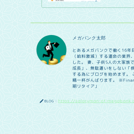
メガバンク太郎
とあるメガバンクで働く16年
（給料激減）する運命の業界、
した。 妻、子供5人の大家族
成長」、無駄遣いをしない「
する為にブログを始めます。
精一杯がんばります。 ※Financia
期リタイア」
https://salaryman-of-megabank.
BLOG：