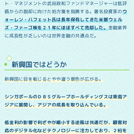
ト・マネジメントの武田政和ファンドマネージャーは低評
価からの脱却に向けた処方箋を指摘する。著名投資家の
ウ
ォーレン・バフェット氏は長年保有してきた米銀ウェル
ズ・ファーゴ株を２１年にほぼすべて売却した。
金融業界
に成長性が乏しいのは世界金融の共通点だ。
新興国ではどうか
新興国に目を転じるとやや違う景色が広がる。
シンガポールのＤＢＳグループホールディングスは東南ア
ジアに展開し、アジアの成長を取り込んでいる。
低金利の影響で利ざやが縮小する逆風は共通だが、顧客対
応のデジタル化などテクノロジーに注力しており、２桁を