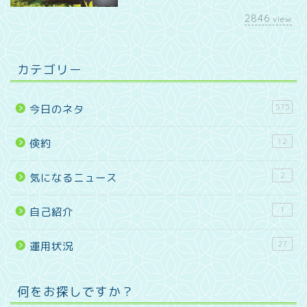
2846
view
カテゴリー
575
今日のネタ
12
倹約
2
気になるニュース
1
自己紹介
27
運用状況
何をお探しですか？