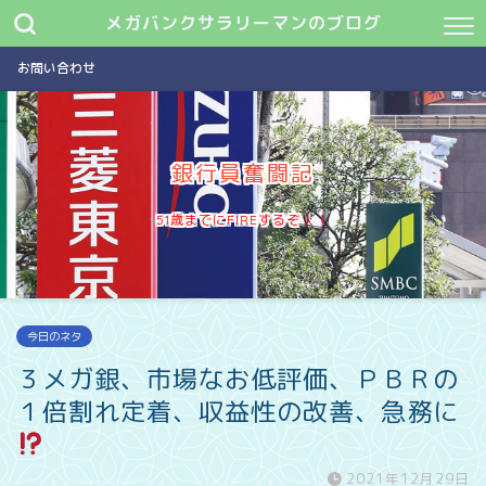
メガバンクサラリーマンのブログ
お問い合わせ
銀行員奮闘記
51歳までにFIREするぞ
今日のネタ
３メガ銀、市場なお低評価、ＰＢＲの
１倍割れ定着、収益性の改善、急務に
2021年12月29日