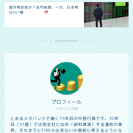
海外株投信が７兆円純増、一方、日本株
は357億
プロフィール
メガバンク太郎
とあるメガバンクで働く15年目の中堅行員です。30年
目（51歳）では別会社に出向（給料激減）する運命の業
界、それまでにFIRE※出来ないか真剣に考えるようにな