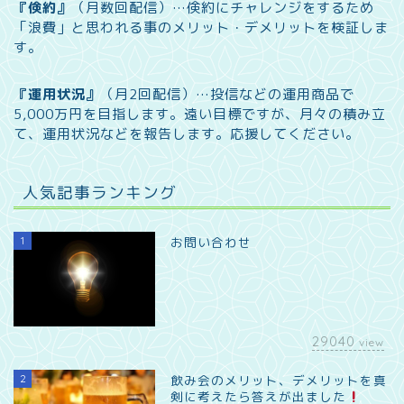
『倹約』
（月数回配信）…
倹約にチャレンジをするため
「浪費」と思われる事のメリット・デメリットを検証しま
す。
『運用状況』
（月2回配信）…
投信などの運用商品で
5,000万円を目指します。遠い目標ですが、月々の積み立
て、運用状況などを報告します。
応援してください。
人気記事ランキング
1
お問い合わせ
29040
view
2
飲み会のメリット、デメリットを真
剣に考えたら答えが出ました