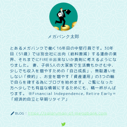
メガバンク太郎
とあるメガバンクで働く16年目の中堅行員です。30年
目（51歳）では別会社に出向（給料激減）する運命の業
界、それまでにFIRE※出来ないか真剣に考えるようにな
りました。 妻、子供5人の大家族で生活費もかさむ中、
少しでも収入を増やすための「自己成長」、無駄遣いを
しない「倹約」、お金を増やす「資産運用」の3つの軸
で自らを律する為にブログを始めます。 ご覧になった
方へ少しでも有益な情報にするためにも、精一杯がんば
ります。 ※Financial Independence, Retire Early＝
「経済的自立と早期リタイア」
https://salaryman-of-megabank.com
BLOG：