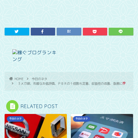
HOME
今日のネタ
３メガ銀、市場なお低評価、ＰＢＲの１倍割れ定着、収益性の改善、急務に
RELATED POST
今日のネタ
今日のネタ