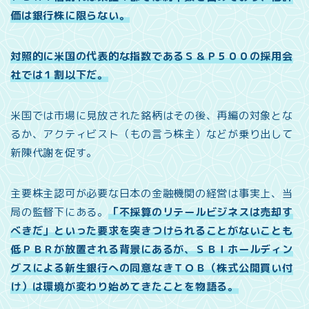
価は銀行株に限らない。
対照的に米国の代表的な指数であるＳ＆Ｐ５００の採用会
社では１割以下だ。
米国では市場に見放された銘柄はその後、再編の対象とな
るか、アクティビスト（もの言う株主）などが乗り出して
新陳代謝を促す。
主要株主認可が必要な日本の金融機関の経営は事実上、当
局の監督下にある。
「不採算のリテールビジネスは売却す
べきだ」といった要求を突きつけられることがないことも
低ＰＢＲが放置される背景にあるが、ＳＢＩホールディン
グスによる新生銀行への同意なきＴＯＢ（株式公開買い付
け）は環境が変わり始めてきたことを物語る。