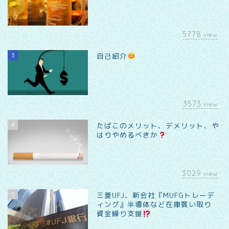
5778
view
3
自己紹介
3573
view
4
たばこのメリット、デメリット、や
はりやめるべきか
3029
view
5
三菱UFJ、新会社『MUFGトレーデ
ィング』半導体など在庫買い取り
資金繰り支援