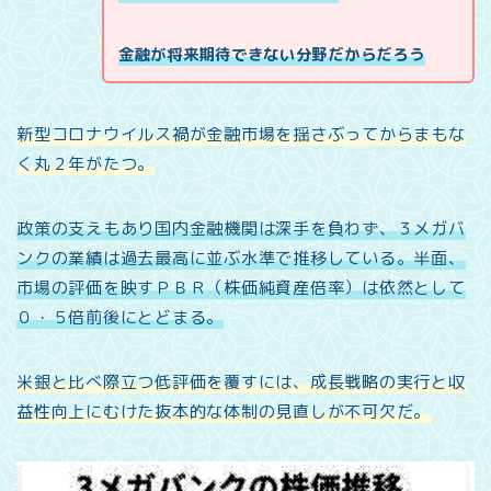
金融が将来期待できない分野だからだろう
新型コロナウイルス禍が金融市場を揺さぶってからまもな
く丸２年がたつ。
政策の支えもあり国内金融機関は深手を負わず、３メガバ
ンクの業績は過去最高に並ぶ水準で推移している。半面、
市場の評価を映すＰＢＲ（株価純資産倍率）は依然として
０・５倍前後にとどまる。
米銀と比べ際立つ低評価を覆すには、成長戦略の実行と収
益性向上にむけた抜本的な体制の見直しが不可欠だ。