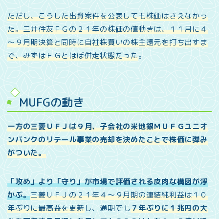
ただし、こうした出資案件を公表しても株価はさえなかっ
た。三井住友ＦＧの２１年の株価の値動きは、１１月に４
～９月期決算と同時に自社株買いの株主還元を打ち出すま
で、みずほＦＧとほぼ併走状態だった
。
MUFGの動き
一方の三菱ＵＦＪは９月、子会社の米地銀ＭＵＦＧユニオ
ンバンクのリテール事業の売却を決めたことで株価に弾み
がついた。
「攻め」より「守り」が市場で評価される皮肉な構図が浮
かぶ。
三菱ＵＦＪの２１年４～９月期の連結純利益は１０
年ぶりに最高益を更新
し、通期でも
７年ぶりに１兆円の大