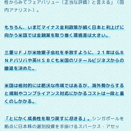
性からみてフェアバリュー（正当な評価）と言える」（国
内アナリスト）。
もちろん、いまだマイナス金利政策が続く日本と利上げに
向かう米国では金融業を取り巻く環境差は大きい。
三菱ＵＦＪが米地銀子会社を手放すように、２１年は仏Ｂ
ＮＰパリバや英ＨＳＢＣも米国のリテールビジネスからの
撤退を決めた。
米国は相対的には肥沃な市場ではあるが、海外勢からする
と規制やコンプライアンス対応にかかるコストは一段と重
くのしかかる。
「とにかく成長性を取り戻すに尽きる」。
シンガポールを
拠点に日本株の選別投資を手掛けるスパークス・アセッ