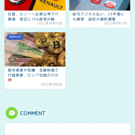
日産、ルノーへ出資比率下げ
給与デジタル払い、23年春に
要請 相互に15%保有が軸
も解禁 政府が最終調整
2022年10月12日
2022年9月11日
今日のネタ
暗号資産が急騰 金融制裁で
代替需要、ロシア包囲の穴か
2022年3月3日
COMMENT