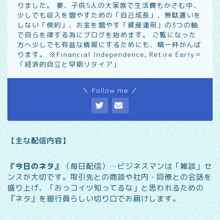
りました。 妻、子供5人の大家族で生活費もかさむ中、
少しでも収入を増やすための「自己成長」、無駄遣いを
しない「倹約」、お金を増やす「資産運用」の3つの軸
で自らを律する為にブログを始めます。 ご覧になった
方へ少しでも有益な情報にするためにも、精一杯がんば
ります。 ※Financial Independence, Retire Early＝
「経済的自立と早期リタイア」
＼ Follow me ／
【主な配信内容】
『今日のネタ』
（毎日配信）…
ビジネスマンは「雑談」セ
ンスが大切です。取引先との商談や社内・同僚との会話を
盛り上げ、「おっコイツ知ってるな」と思われるための
『ネタ』を銀行員らしい切り口でお届けします。