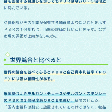
台を回復する見通しを示してもＰＢＲはなお０・５倍付近
に沈んでいる。
時価総額がその企業が保有する純資産より低いことを示す
ＰＢＲの１倍割れは、市場の評価が低いことを示す。なぜ
市場の評価が上向かないのか。
世界競合と比べると
世界の競合を並べてみるとＰＢＲと自己資本利益率（ＲＯ
Ｅ）には強い相関性がある。
米国勢はＪＰモルガン・チェースやモルガン・スタンレー
のＰＢＲは２倍程度ありＲＯＥも高い。
結局のところ、
「国内金融株は割安に放置されているわけではなく、収益