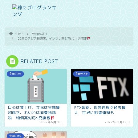
HOME
今日のネタ
22年のアジア新興国、インフレ率3.7%に上方修正
RELATED POST
今日のネタ
今日のネタ
自公は賃上げ、立民は金融緩
FTX破綻、仮想通貨で過去最
和修正、れいわは消費税減
大 世界に影響連鎖も
税 物価高対応9党論戦
2022年6月20日
2022年11月12日
今日のネタ