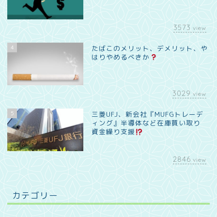
3573
view
4
たばこのメリット、デメリット、や
はりやめるべきか
3029
view
5
三菱UFJ、新会社『MUFGトレーデ
ィング』半導体など在庫買い取り
資金繰り支援
2846
view
カテゴリー