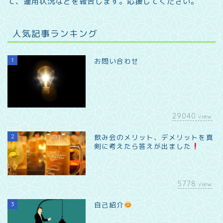
て、運用状況などを報告します。
応援してください。
人気記事ランキング
1
お問い合わせ
29040
view
2
飲み会のメリット、デメリットを真
剣に考えたら答えが出ました
5778
view
3
自己紹介