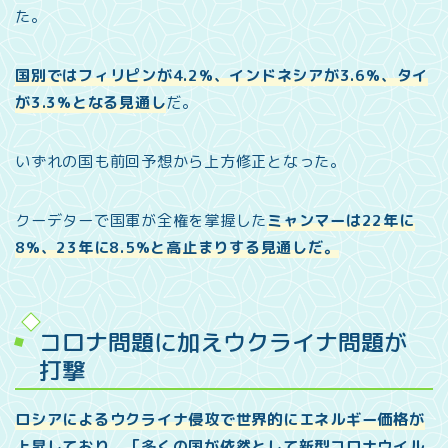
た。
国別ではフィリピンが4.2%、インドネシアが3.6%、タイ
が3.3%となる見通し
だ。
いずれの国も前回予想から上方修正となった。
クーデターで国軍が全権を掌握した
ミャンマーは22年に
8%、23年に8.5%と高止まりする見通しだ。
コロナ問題に加えウクライナ問題が
打撃
ロシアによるウクライナ侵攻で世界的にエネルギー価格が
上昇しており、「多くの国が依然として新型コロナウイル