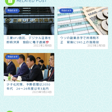
RELATED POST
今日のネタ
今日のネタ
三菱UFJ信託、デジタル証券を
ウソの副業赤字で所得税不
即時決済 独自に電子通貨
正 背後にSNS上の指南役
2022年2月8日
2023年2月5日
今日のネタ
少子化対策、予算倍増は2030
年代 24〜26年度は年3兆円
2023年5月24日