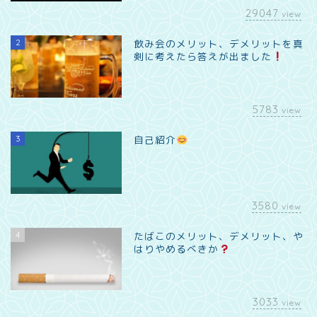
29047
view
2
飲み会のメリット、デメリットを真
剣に考えたら答えが出ました
5783
view
3
自己紹介
3580
view
4
たばこのメリット、デメリット、や
はりやめるべきか
3033
view