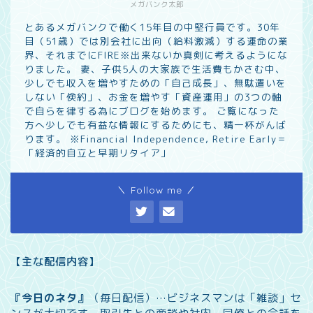
メガバンク太郎
とあるメガバンクで働く15年目の中堅行員です。30年
目（51歳）では別会社に出向（給料激減）する運命の業
界、それまでにFIRE※出来ないか真剣に考えるようにな
りました。 妻、子供5人の大家族で生活費もかさむ中、
少しでも収入を増やすための「自己成長」、無駄遣いを
しない「倹約」、お金を増やす「資産運用」の3つの軸
で自らを律する為にブログを始めます。 ご覧になった
方へ少しでも有益な情報にするためにも、精一杯がんば
ります。 ※Financial Independence, Retire Early＝
「経済的自立と早期リタイア」
＼ Follow me ／
【主な配信内容】
『今日のネタ』
（毎日配信）…
ビジネスマンは「雑談」セ