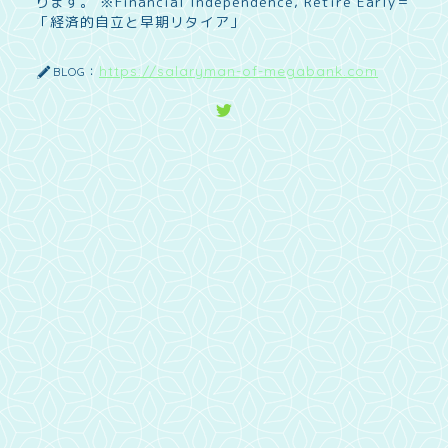
ります。 ※Financial Independence, Retire Early＝
「経済的自立と早期リタイア」
https://salaryman-of-megabank.com
BLOG：