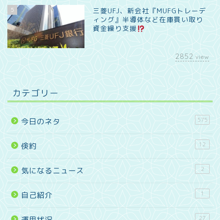
5
三菱UFJ、新会社『MUFGトレーデ
ィング』半導体など在庫買い取り
資金繰り支援
2852
view
カテゴリー
575
今日のネタ
12
倹約
2
気になるニュース
1
自己紹介
27
運用状況