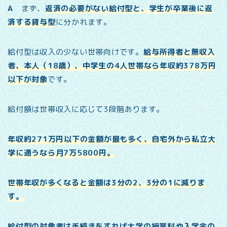
A
まず、
返済の必要がない給付型と、学生が卒業後に返
済する貸与型
に分かれます。
給付型は収入の少ない世帯向けです。
給与所得者と無収入
者、本人（18歳）、中学生の4人世帯なら年収約378万円
以下が対象
です。
給付額は世帯収入に応じて3段階あります。
年収約271万円以下の金額が最も多く、自宅外から私立大
学に通うなら月7万5800円。
世帯年収が多くなると金額は3分の2、3分の1に減りま
す。
給付型の対象者は手続きをすれば大学の授業料や入学金の