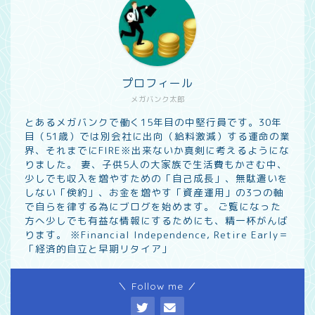
プロフィール
メガバンク太郎
とあるメガバンクで働く15年目の中堅行員です。30年
目（51歳）では別会社に出向（給料激減）する運命の業
界、それまでにFIRE※出来ないか真剣に考えるようにな
りました。 妻、子供5人の大家族で生活費もかさむ中、
少しでも収入を増やすための「自己成長」、無駄遣いを
しない「倹約」、お金を増やす「資産運用」の3つの軸
で自らを律する為にブログを始めます。 ご覧になった
方へ少しでも有益な情報にするためにも、精一杯がんば
ります。 ※Financial Independence, Retire Early＝
「経済的自立と早期リタイア」
＼ Follow me ／