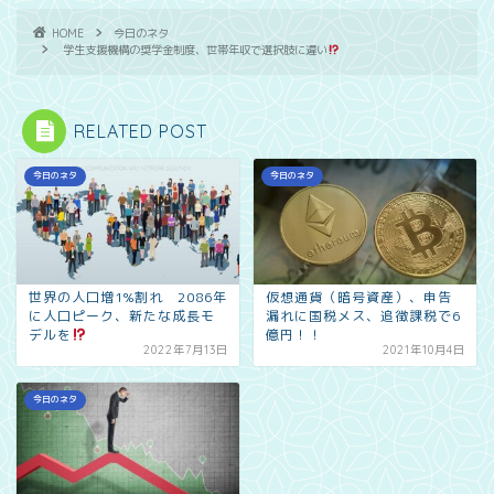
HOME
今日のネタ
学生支援機構の奨学金制度、世帯年収で選択肢に違い
RELATED POST
今日のネタ
今日のネタ
世界の人口増1%割れ 2086年
仮想通貨（暗号資産）、申告
に人口ピーク、新たな成長モ
漏れに国税メス、追徴課税で6
デルを
億円！！
2022年7月13日
2021年10月4日
今日のネタ