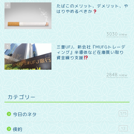
4
たばこのメリット、デメリット、や
はりやめるべきか
3030
view
5
三菱UFJ、新会社『MUFGトレーデ
ィング』半導体など在庫買い取り
資金繰り支援
2848
view
カテゴリー
575
今日のネタ
12
倹約