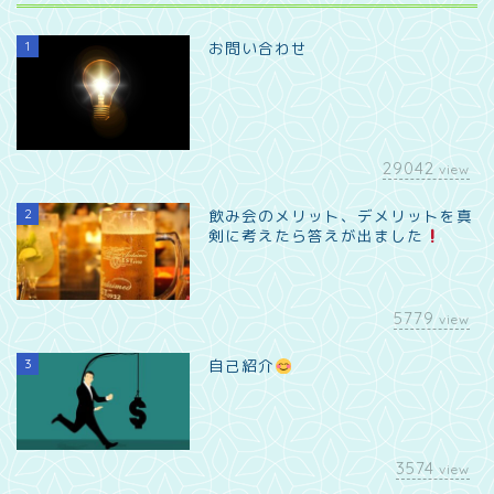
1
お問い合わせ
29042
view
2
飲み会のメリット、デメリットを真
剣に考えたら答えが出ました
5779
view
3
自己紹介
3574
view