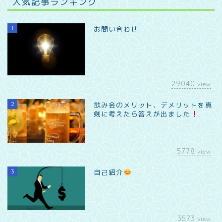
人気記事ランキング
1
お問い合わせ
29040
view
2
飲み会のメリット、デメリットを真
剣に考えたら答えが出ました
5778
view
3
自己紹介
3573
view