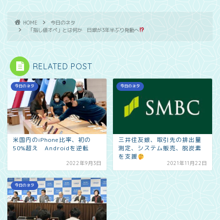
HOME
今日のネタ
「指し値オペ」とは何か 日銀が3年半ぶり発動へ
RELATED POST
今日のネタ
今日のネタ
米国内のiPhone比率、初の
三井住友銀、取引先の排出量
50%超え Androidを逆転
測定、システム販売、脱炭素
を支援
2022年9月3日
2021年11月22日
今日のネタ