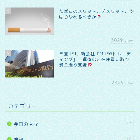
4
たばこのメリット、デメリット、や
はりやめるべきか
3029
view
5
三菱UFJ、新会社『MUFGトレーデ
ィング』半導体など在庫買い取り
資金繰り支援
2846
view
カテゴリー
575
今日のネタ
12
倹約