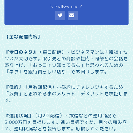
＼ Follow me ／
【主な配信内容】
『今日のネタ』
（毎日配信）…
ビジネスマンは「雑談」セ
ンスが大切です。取引先との商談や社内・同僚との会話を
盛り上げ、「おっコイツ知ってるな」と思われるための
『ネタ』を銀行員らしい切り口でお届けします。
『倹約』
（月数回配信）…
倹約にチャレンジをするため
「浪費」と思われる事のメリット・デメリットを検証しま
す。
『運用状況』
（月2回配信）…
投信などの運用商品で
5,000万円を目指します。遠い目標ですが、月々の積み立
て、運用状況などを報告します。
応援してください。