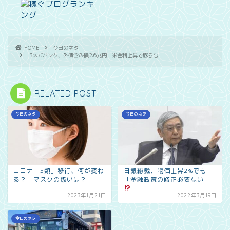
HOME
今日のネタ
3メガバンク、外債含み損2.6兆円 米金利上昇で膨らむ
RELATED POST
今日のネタ
今日のネタ
コロナ「5類」移行、何が変わ
日銀総裁、物価上昇2%でも
る？ マスクの扱いは？
「金融政策の修正必要ない」
2023年1月21日
2022年3月19日
今日のネタ