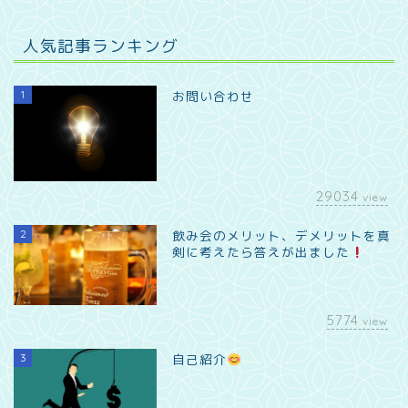
人気記事ランキング
1
お問い合わせ
29034
view
2
飲み会のメリット、デメリットを真
剣に考えたら答えが出ました
5774
view
3
自己紹介