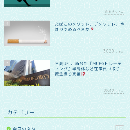
3569
view
4
たばこのメリット、デメリット、や
はりやめるべきか
3020
view
5
三菱UFJ、新会社『MUFGトレーデ
ィング』半導体など在庫買い取り
資金繰り支援
2842
view
カテゴリー
575
今日のネタ