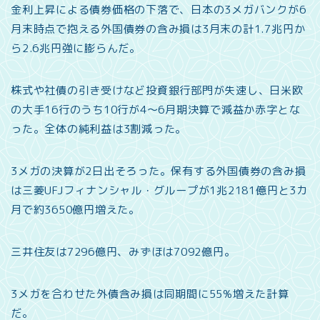
金利上昇による債券価格の下落で、日本の3メガバンクが6
月末時点で抱える外国債券の含み損は3月末の計1.7兆円か
ら2.6兆円強に膨らんだ。
株式や社債の引き受けなど投資銀行部門が失速し、日米欧
の大手16行のうち10行が4～6月期決算で減益か赤字とな
った。全体の純利益は3割減った。
3メガの決算が2日出そろった。保有する外国債券の含み損
は三菱UFJフィナンシャル・グループが1兆2181億円と3カ
月で約3650億円増えた。
三井住友は7296億円、みずほは7092億円。
3メガを合わせた外債含み損は同期間に55%増えた計算
だ。