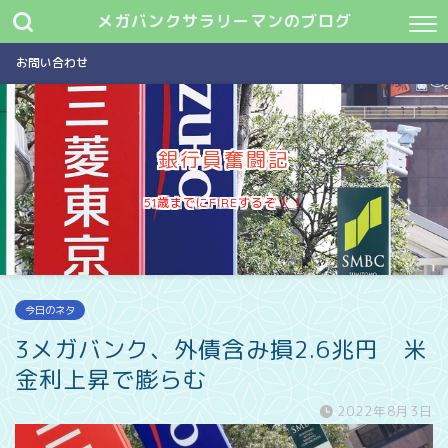
メガバンクサラリーマンのブログ
お問い合わせ
銀行員奮闘記
51歳までにFIREするぞ
今日のネタ
3メガバンク、外債含み損2.6兆円 米
金利上昇で膨らむ
2022年8月3日