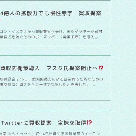
er、4億人の拡散力でも慢性赤字 買収提案
ロン・マスク氏から買収提案を受け、米ツイッターが敵対
業買収を防ぐためのポイズンピル（毒薬条項）を導入し...
erが買収防衛策導入 マスク氏提案阻止へ
取締役会は15日、敵対的勢力による企業買収を防ぐための
毒薬条項）導入を全会一致で採択したと発表した。 ...
Twitterに買収提案 全株を取得
買収提案 米ツイッターに約9%を出資する米起業家のイーロン・