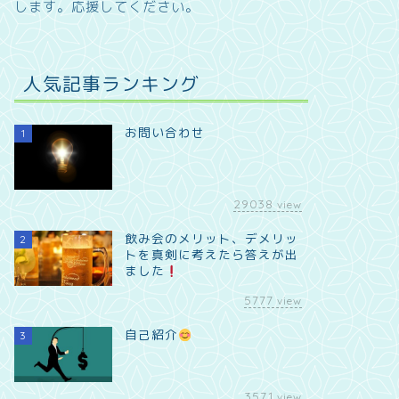
します。
応援してください。
人気記事ランキング
お問い合わせ
1
29038
view
飲み会のメリット、デメリッ
2
トを真剣に考えたら答えが出
ました
5777
view
自己紹介
3
3571
view