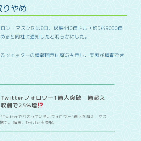
取りやめ
ロン・マスク氏は8日、総額440億ドル（約5兆9000億
やめると同社に通知したと明らかにした。
するツイッターの情報開示に疑念を示し、実態が精査でき
Twitterフォロワー1億人突破 億超え
買収劇で25%増
収劇がTwitterでバズっている。フォロワー1億人を超え、マス
。 結果、Twitterを買収...