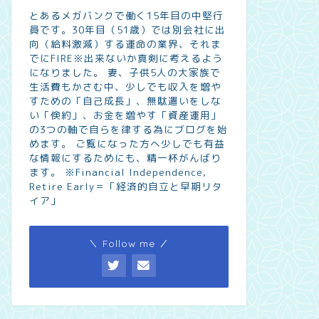
とあるメガバンクで働く15年目の中堅行
員です。30年目（51歳）では別会社に出
向（給料激減）する運命の業界、それま
でにFIRE※出来ないか真剣に考えるよう
になりました。 妻、子供5人の大家族で
生活費もかさむ中、少しでも収入を増や
すための「自己成長」、無駄遣いをしな
い「倹約」、お金を増やす「資産運用」
の3つの軸で自らを律する為にブログを始
めます。 ご覧になった方へ少しでも有益
な情報にするためにも、精一杯がんばり
ます。 ※Financial Independence,
Retire Early＝「経済的自立と早期リタ
イア」
＼ Follow me ／