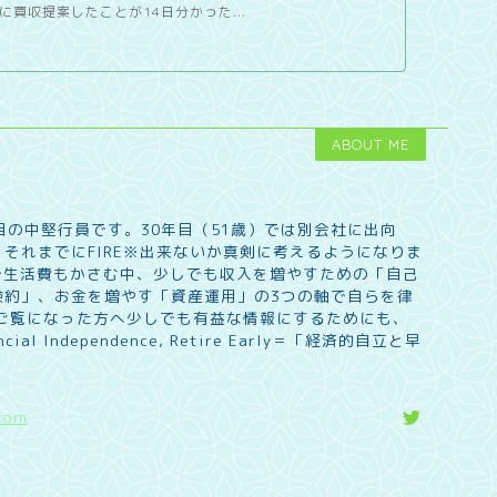
に買収提案したことが14日分かった...
ABOUT ME
目の中堅行員です。30年目（51歳）では別会社に出向
それまでにFIRE※出来ないか真剣に考えるようになりま
で生活費もかさむ中、少しでも収入を増やすための「自己
倹約」、お金を増やす「資産運用」の3つの軸で自らを律
 ご覧になった方へ少しでも有益な情報にするためにも、
l Independence, Retire Early＝「経済的自立と早
com