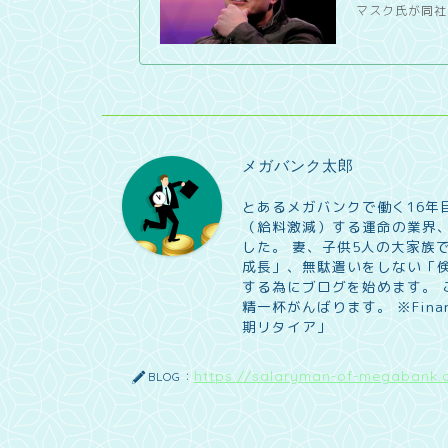
マスク氏が同社
メガバンク太郎
とあるメガバンクで働く16年
（給料激減）する運命の業界、
した。 妻、子供5人の大家族
成長」、無駄遣いをしない「
する為にブログを始めます。
精一杯がんばります。 ※Financia
期リタイア」
https://salaryman-of-megabank.
BLOG：