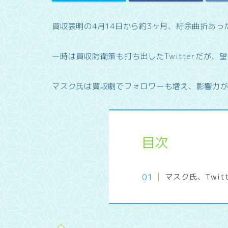
買収表明の4月14日から約3ヶ月、紆余曲折あ
一時は買収防衛策も打ち出したTwitterだが
マスク氏は買収劇でフォロワーも増え、影響力
目次
マスク氏、Twit