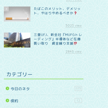
たばこのメリット、デメリッ
4
ト、やはりやめるべきか
3023
view
三菱UFJ、新会社『MUFGトレ
5
ーディング』半導体など在庫
買い取り 資金繰り支援
2845
view
カテゴリー
今日のネタ
575
倹約
12