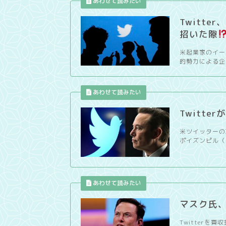
Twitt
招いた隙
米起業家のイー
的勢力による企
Twitt
米ツイッターの
ポイズンピル（
マスク氏、
Twitterを