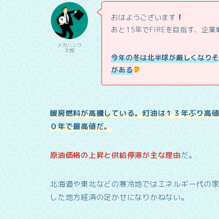
おはようございます
あと15年でFIREを目指す、企
メガバンク
太郎
今年の冬は北半球が厳しくなり
がある
暖房燃料が高騰している。灯油は１３年ぶり高
０年で最高値だ。
原油価格の上昇と供給停滞が主な理由
だ。
北海道や東北などの寒冷地ではエネルギー代の
した地方経済の足かせになりかねない。