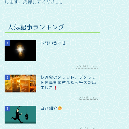
します。
応援してください。
人気記事ランキング
お問い合わせ
1
29041
view
飲み会のメリット、デメリッ
2
トを真剣に考えたら答えが出
ました
5778
view
自己紹介
3
3573
view