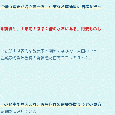
復に伴い需要が増える一方、中東など産油国は増産を渋っ
ドル前後と、１年前のほぼ２倍の水準にある。円安ものし
されるが「世界的な脱炭素の潮流のなかで、米国のシェー
・金属鉱物資源機構の野神隆之首席エコノミスト）。
象」の発生が見込まれ、暖房向けの需要が増えるとの見方
の高値圏に達している。