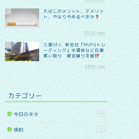
たばこのメリット、デメリッ
4
ト、やはりやめるべきか
3029
view
三菱UFJ、新会社『MUFGトレ
5
ーディング』半導体など在庫
買い取り 資金繰り支援
2846
view
カテゴリー
今日のネタ
575
倹約
12