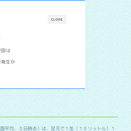
CLOSE
段
要因は
が発生か
全国平均、８日時点）は、足元で１缶（１８リットル）１