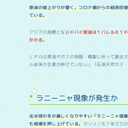
原油の値上がりが響く。コロナ禍からの経済回
ている。
アジアの指標となる
ドバイ原油は１バレル８１
かかる。
ＬＰＧは原油やガスの採掘・精製に伴って産出
ル由来の生産が伸びていない」（石油天然ガス
ラニーニャ現象が発生か
北半球の冬が厳しくなりやすい「ラニーニャ現
も相場を押し上げている。
ガソリンも７年ぶり