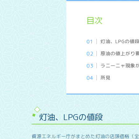
目次
灯油、LPGの値
原油の値上がり
ラニーニャ現象
所見
灯油、LPGの値段
資源エネルギー庁がまとめた灯油の店頭価格（