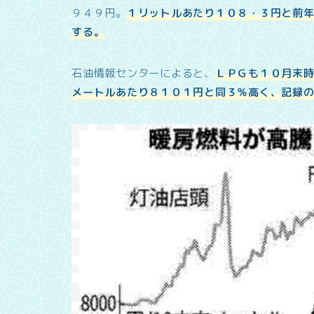
９４９円。
１リットルあたり１０８・３円と前
する。
石油情報センターによると、
ＬＰＧも１０月末
メートルあたり８１０１円と同３％高く、記録