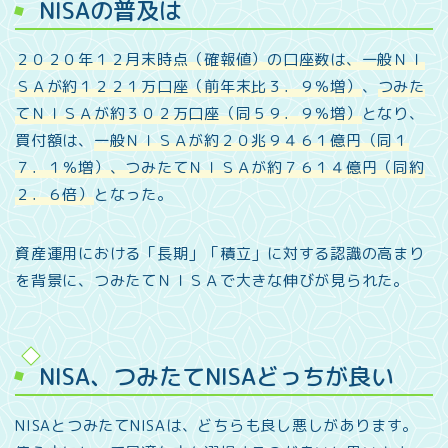
NISAの普及は
２０２０年１２月末時点（確報値）の口座数は、一般ＮＩ
ＳＡが約１２２１万口座（前年末比３．９％増）
、
つみた
てＮＩＳＡが約３０２万口座（同５９．９％増）
となり、
買付額は、
一般ＮＩＳＡが約２０兆９４６１億円（同１
７．１％増）、つみたてＮＩＳＡが約７６１４億円（同約
２．６倍）
となった。
資産運用における「長期」「積立」に対する認識の高まり
を背景に、つみたてＮＩＳＡで大きな伸びが見られた。
NISA、つみたてNISAどっちが良い
NISAとつみたてNISAは、どちらも良し悪しがあります。