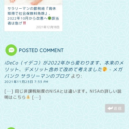
サラリーマンの節税術『育休
取得で社会保険料免除』、
2022年10月から改悪へ
該当
者は急げ
2021年12月18日
POSTED COMMENT
iDeCo（イデコ）が2022年から変わります、本来のメ
リット、デメリット含めて改めて考えました
- メガ
バンク サラリーマンのブログ
より:
2021年11月23日 7:33 PM
[…] 同じ非課税制度のNISAとは違います。NISAの詳しい説
明はこちら
[…]
返信