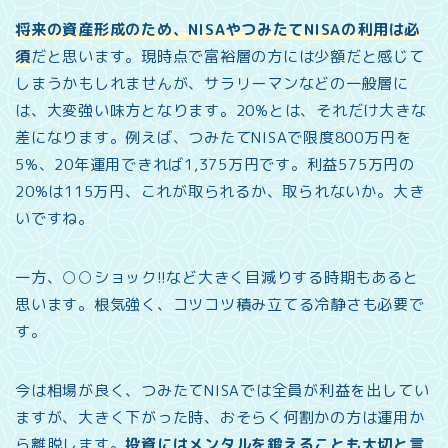
将来の資産形成のため、NISAやつみたてNISAの利用は必
須
だと思います。現時点で富裕層の方には少額だと感じて
しまうかもしれませんが、サラリーマンなどの一般層に
は、大変強い味方となります。20%とは、それだけ大きな
差になります。例えば、つみたてNISAで限度800万円を
5%、20年運用できれば1,375万円です。利益575万円の
20%は115万円、これが取られるか、取られないか。大き
いですね。
一方、○○ショック!!など大きく目減りする時期もあると
思います。根気強く、コツコツ積み立てる冷静さも必要で
す。
今は相場が良く、つみたてNISAでは全員が利益を出してい
ますが、大きく下がった時、おそらく何割かの方は運用か
ら離脱します。
投資にはメンタルを鍛えることも大切と言