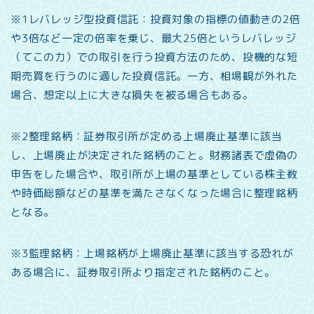
※1レバレッジ型投資信託：投資対象の指標の値動きの2倍
や3倍など一定の倍率を乗じ、最大25倍というレバレッジ
（てこの力）での取引を行う投資方法のため、投機的な短
期売買を行うのに適した投資信託。一方、相場観が外れた
場合、想定以上に大きな損失を被る場合もある。
※2整理銘柄：証券取引所が定める上場廃止基準に該当
し、上場廃止が決定された銘柄のこと。財務諸表で虚偽の
申告をした場合や、取引所が上場の基準としている株主数
や時価総額などの基準を満たさなくなった場合に整理銘柄
となる。
※3監理銘柄：上場銘柄が上場廃止基準に該当する恐れが
ある場合に、証券取引所より指定された銘柄のこと。