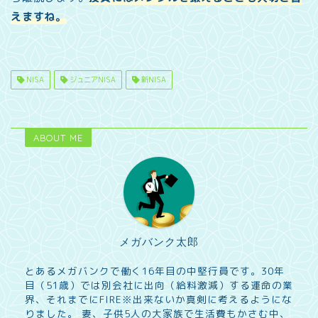
えますね。
NISA
ジュニアNISA
新NISA
ABOUT ME
メガバンク太郎
とあるメガバンクで働く16年目の中堅行員です。30年
目（51歳）では別会社に出向（給料激減）する運命の業
界、それまでにFIRE※出来ないか真剣に考えるようにな
りました。 妻、子供5人の大家族で生活費もかさむ中、