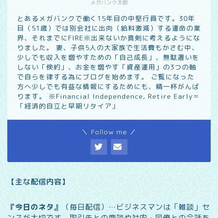
メガバンク太郎
とあるメガバンクで働く15年目の中堅行員です。30年
目（51歳）では別会社に出向（給料激減）する運命の業
界、それまでにFIRE※出来ないか真剣に考えるようにな
りました。 妻、子供5人の大家族で生活費もかさむ中、
少しでも収入を増やすための「自己成長」、無駄遣いを
しない「倹約」、お金を増やす「資産運用」の3つの軸
で自らを律する為にブログを始めます。 ご覧になった
方へ少しでも有益な情報にするためにも、精一杯がんば
ります。 ※Financial Independence, Retire Early＝
「経済的自立と早期リタイア」
＼ Follow me ／
【主な配信内容】
『今日のネタ』
（毎日配信）…
ビジネスマンは「雑談」セ
ンスが大切です。取引先との商談や社内・同僚との会話を