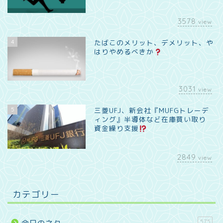
3578
view
4
たばこのメリット、デメリット、や
はりやめるべきか
3031
view
5
三菱UFJ、新会社『MUFGトレーデ
ィング』半導体など在庫買い取り
資金繰り支援
2849
view
カテゴリー
575