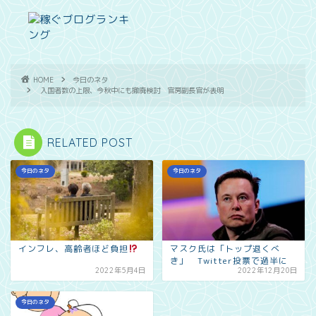
HOME
今日のネタ
入国者数の上限、今秋中にも撤廃検討 官房副長官が表明
RELATED POST
今日のネタ
今日のネタ
インフレ、高齢者ほど負担
マスク氏は「トップ退くべ
き」 Twitter投票で過半に
2022年5月4日
2022年12月20日
今日のネタ