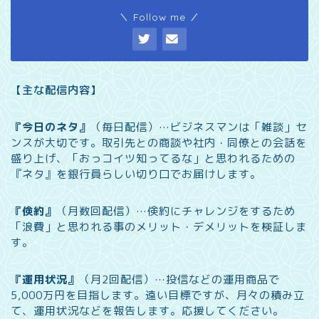
＼ Follow me ／
【主な配信内容】
『今日のネタ』
（毎日配信）…
ビジネスマンは「雑談」セ
ンスが大切です。取引先との商談や社内・同僚との会話を
盛り上げ、「おっコイツ知ってるな」と思われるための
『ネタ』を銀行員らしい切り口でお届けします。
『倹約』
（月数回配信）…
倹約にチャレンジをするため
「浪費」と思われる事のメリット・デメリットを検証しま
す。
『運用状況』
（月2回配信）…
投信などの運用商品で
5,000万円を目指します。遠い目標ですが、月々の積み立
て、運用状況などを報告します。
応援してください。