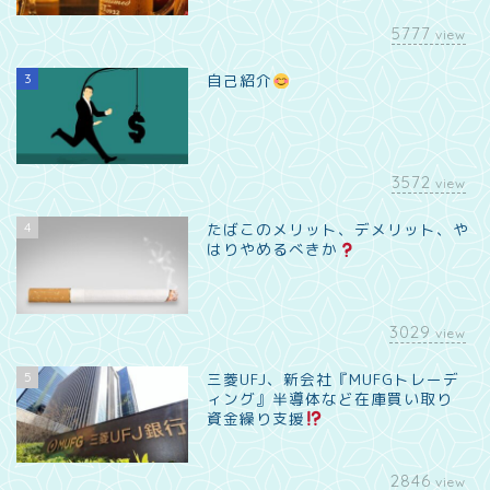
5777
view
3
自己紹介
3572
view
4
たばこのメリット、デメリット、や
はりやめるべきか
3029
view
5
三菱UFJ、新会社『MUFGトレーデ
ィング』半導体など在庫買い取り
資金繰り支援
2846
view