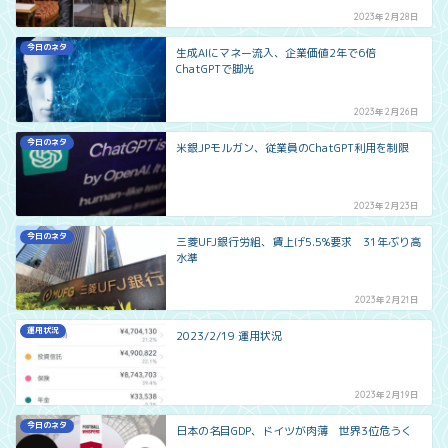
2023年2月28日
今日のネタ
生成AIにマネー流入、企業価値2年で6倍
ChatGPTで脚光
2023年2月26日
今日のネタ
米銀JPモルガン、従業員のChatGPT利用を制限
2023年2月23日
今日のネタ
三菱UFJ銀行労組、賃上げ5.5%要求 31年ぶり高
水準
2023年2月21日
運用状況
2023/2/19 運用状況
2023年2月19日
今日のネタ
日本の名目GDP、ドイツが肉薄 世界3位危うく