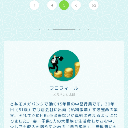
...
...
1
4
5
6
62
プロフィール
メガバンク太郎
とあるメガバンクで働く15年目の中堅行員です。30年
目（51歳）では別会社に出向（給料激減）する運命の業
界、それまでにFIRE※出来ないか真剣に考えるようにな
りました。 妻、子供5人の大家族で生活費もかさむ中、
少しでも収入を増やすための「自己成長」、無駄遣いを