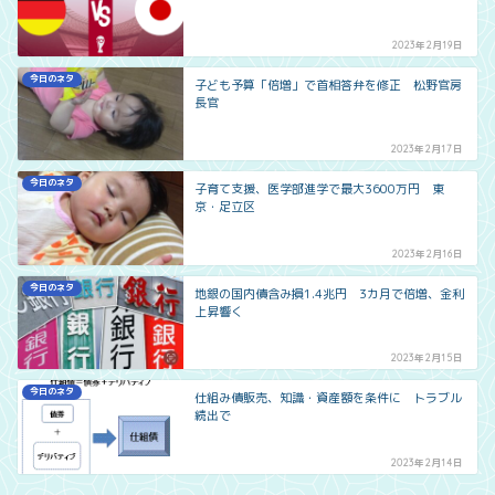
2023年2月19日
今日のネタ
子ども予算「倍増」で首相答弁を修正 松野官房
長官
2023年2月17日
今日のネタ
子育て支援、医学部進学で最大3600万円 東
京・足立区
2023年2月16日
今日のネタ
地銀の国内債含み損1.4兆円 3カ月で倍増、金利
上昇響く
2023年2月15日
今日のネタ
仕組み債販売、知識・資産額を条件に トラブル
続出で
2023年2月14日