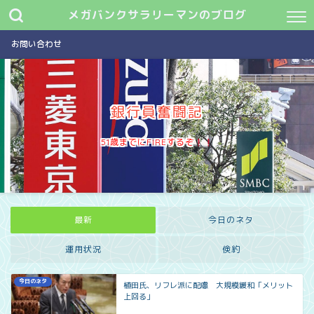
メガバンクサラリーマンのブログ
お問い合わせ
銀行員奮闘記
51歳までにFIREするぞ
最新
今日のネタ
運用状況
倹約
今日のネタ
植田氏、リフレ派に配慮 大規模緩和「メリット
上回る」