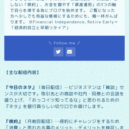
しない「倹約」、お金を増やす「資産運用」の3つの軸
で自らを律する為にブログを始めます。 ご覧になった
方へ少しでも有益な情報にするためにも、精一杯がんば
ります。 ※Financial Independence, Retire Early＝
「経済的自立と早期リタイア」
＼ Follow me ／
【主な配信内容】
『今日のネタ』
（毎日配信）…
ビジネスマンは「雑談」セ
ンスが大切です。取引先との商談や社内・同僚との会話を
盛り上げ、「おっコイツ知ってるな」と思われるための
『ネタ』を銀行員らしい切り口でお届けします。
『倹約』
（月数回配信）…
倹約にチャレンジをするため
「浪費」と思われる事のメリット・デメリットを検証しま